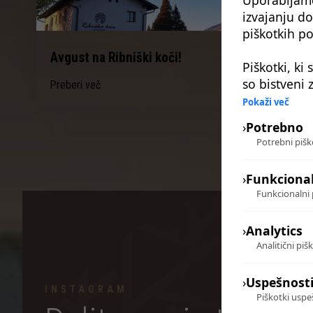
izvajanju do
piškotkih po
Avgust na Ribniški koči!
Piškotki, ki
so bistveni
Preberi več
Pokaži več
›
Potrebno
Potrebni piško
›
Funkciona
Funkcionalni 
›
Analytics
Analitični piš
›
Uspešnost
INSTAGRAM
Piškotki uspeš