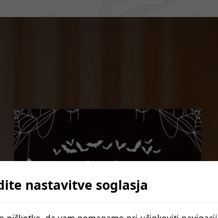
dite nastavitve soglasja
 piškotke, da vam pomagamo pri učinkoviti navigaciji