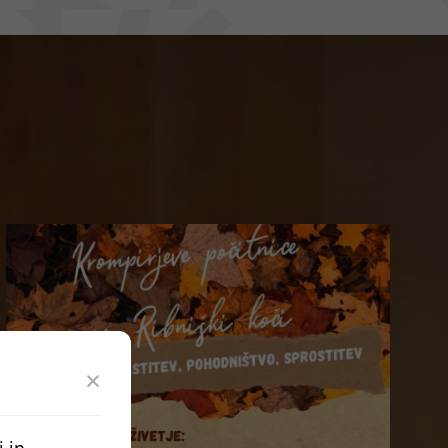
×
 in