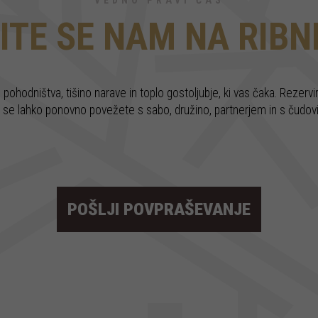
VEDNO PRAVI ČAS
ITE SE NAM NA RIBNI
e pohodništva, tišino narave in toplo gostoljubje, ki vas čaka. Rezer
r se lahko ponovno povežete s sabo, družino, partnerjem in s čudov
POŠLJI POVPRAŠEVANJE