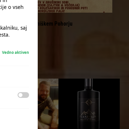
ije o vseh
Jesen na Ribniškem Pohorju
kalniku, saj
sta.
Preberi več
Vedno aktiven