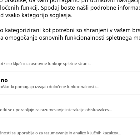
ločenih funkcij. Spodaj boste našli podrobne informac
d vsako kategorijo soglasja.
Čarobni HALLOWEEN na Ribniški koči!
 so kategorizirani kot potrebni so shranjeni v vašem brs
 za omogočanje osnovnih funkcionalnosti spletnega me
Preberi več
tki so ključni za osnovne funkcije spletne strani...
lno
piškotki pomagajo izvajati določene funkcionalnosti...
kotki se uporabljajo za razumevanje interakcije obiskovalcev...
i
nosti se uporabljajo za razumevanje in analizo ključnih kazalcev...