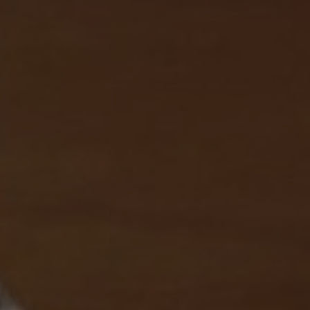
Ribniška koča
Hudi kot 24
2364 Ribnica na Pohorju