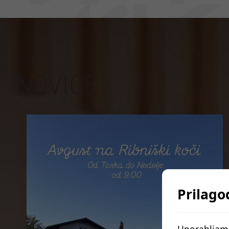
NOVICE
Prilago
Uporabljamo