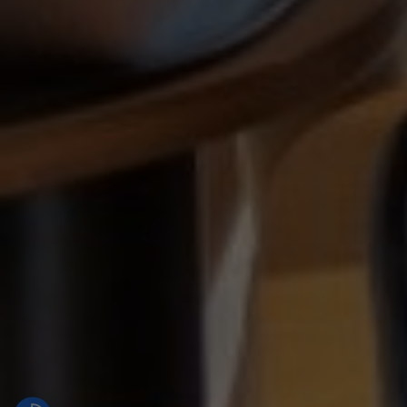
Slovenija
info@ribniskakoca.si
02 87 68 246
2026 Ribniška koča © All rights reserved.