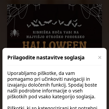
×
Prilagodite nastavitve soglasja
Uporabljamo piškotke, da vam
pomagamo pri učinkoviti navigaciji in
Čarobni HALLOWEEN na Ribniški koči!
izvajanju določenih funkcij. Spodaj boste
Preberi več
našli podrobne informacije o vseh
piškotkih pod vsako kategorijo soglasja.
Piškotki, ki so kategorizirani kot potrebni