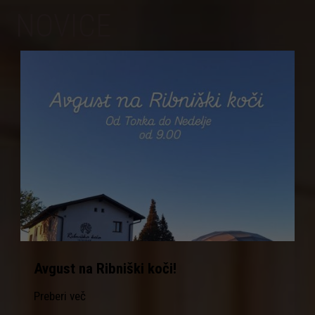
NOVICE
Avgust na Ribniški koči!
Preberi več