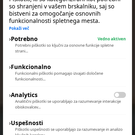
so shranjeni v vašem brskalniku, saj so
bistveni za omogočanje osnovnih
funkcionalnosti spletnega mesta.
Pokaži več
›
Potrebno
Vedno aktiven
Potrebni piškotki so ključni za osnovne funkcije spletne
strani...
›
Funkcionalno
Funkcionalni piškotki pomagajo izvajati določene
funkcionalnosti...
Jesen na Ribniškem Pohorju
›
Analytics
Preberi več
Analitični piškotki se uporabljajo za razumevanje interakcije
obiskovalcev...
›
Uspešnosti
Piškotki uspešnosti se uporabljajo za razumevanje in analizo