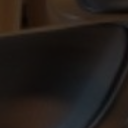
Ribniška koča
Hudi kot 24
2364 Ribnica na Pohorju